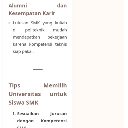
Alumni dan
Kesempatan Karir
Lulusan SMK yang kuliah
di politeknik mudah
mendapatkan pekerjaan
karena kompetensi teknis
siap pakai.
Tips Memilih
Universitas untuk
Siswa SMK
Sesuaikan Jurusan
dengan Kompetensi
SMK