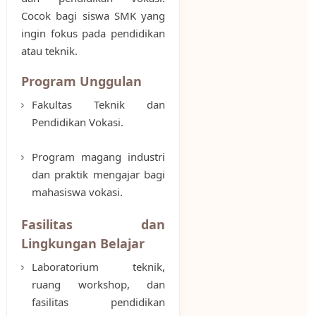
Cocok bagi siswa SMK yang
ingin fokus pada pendidikan
atau teknik.
Program Unggulan
Fakultas Teknik dan
Pendidikan Vokasi.
Program magang industri
dan praktik mengajar bagi
mahasiswa vokasi.
Fasilitas dan
Lingkungan Belajar
Laboratorium teknik,
ruang workshop, dan
fasilitas pendidikan