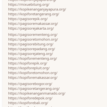
https://mixuebitung.org/
https://kopikenanganjayapura.org/
https://kopiforetangerang.org/
https://pagisorepik.org/
https://pagisoremakassar.org/
https://pagisorejakarta.org/
https://pagisorementeng.org/
https://pagisoretomohon.org/
https://pagisorebitung.org/
https://pagisorepadang.org/
https://pagisorejateng.org/
https://kopiforementeng.org/
https://kopiforepik.org/
https://kopiforepluit.org/
https://kopiforetomohon.org/
https://kopiforemakassar.org/
https://pagisorebogor.org/
https://pagisoretangerang.org/
https://kopikenanganmanado.org/
https://kopiforedepok.org/
https://kopiforebali.org/