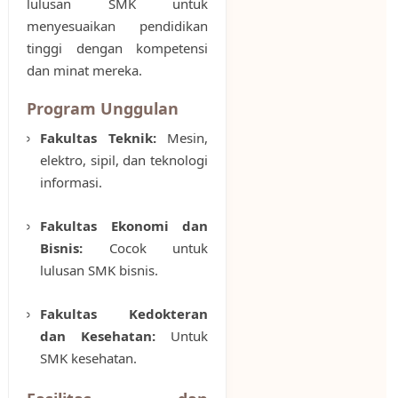
lulusan SMK untuk
menyesuaikan pendidikan
tinggi dengan kompetensi
dan minat mereka.
Program Unggulan
Fakultas Teknik:
Mesin,
elektro, sipil, dan teknologi
informasi.
Fakultas Ekonomi dan
Bisnis:
Cocok untuk
lulusan SMK bisnis.
Fakultas Kedokteran
dan Kesehatan:
Untuk
SMK kesehatan.