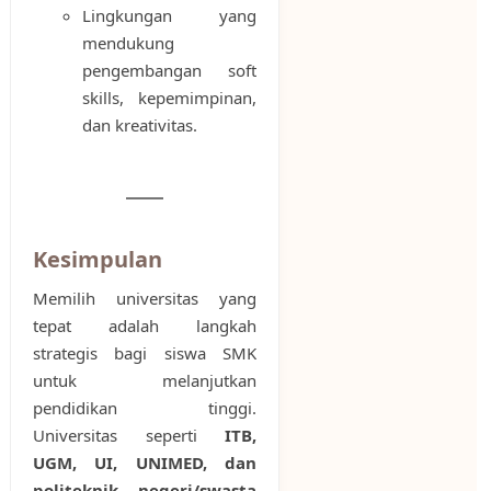
Lingkungan yang
mendukung
pengembangan soft
skills, kepemimpinan,
dan kreativitas.
Kesimpulan
Memilih universitas yang
tepat adalah langkah
strategis bagi siswa SMK
untuk melanjutkan
pendidikan tinggi.
Universitas seperti
ITB,
UGM, UI, UNIMED, dan
politeknik negeri/swasta