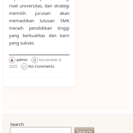
riset universitas, dan strategi
memilih jurusan akan
memastikan lulusan SMK
meraih pendidikan tinggi
yang berkualitas dan karir
yang sukses.
admin
November 8,
2025
No Comments
Search
Search