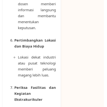
dosen memberi
informasi langsung
dan membantu
menentukan
keputusan.
Pertimbangkan Lokasi
dan Biaya Hidup
Lokasi dekat industri
atau pusat teknologi
memberi peluang
magang lebih luas.
Periksa Fasilitas dan
Kegiatan
Ekstrakurikuler