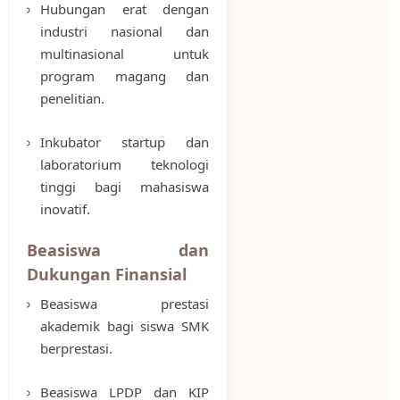
Hubungan erat dengan
industri nasional dan
multinasional untuk
program magang dan
penelitian.
Inkubator startup dan
laboratorium teknologi
tinggi bagi mahasiswa
inovatif.
Beasiswa dan
Dukungan Finansial
Beasiswa prestasi
akademik bagi siswa SMK
berprestasi.
Beasiswa LPDP dan KIP