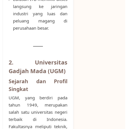
langsung ke jaringan
industri yang luas dan
peluang magang di
perusahaan besar.
2. Universitas
Gadjah Mada (UGM)
Sejarah dan Profil
Singkat
UGM, yang berdiri pada
tahun 1949, merupakan
salah satu universitas negeri
terbaik di Indonesia.
Fakultasnya meliputi teknik,