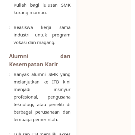
Kuliah bagi lulusan SMK
kurang mampu.
Beasiswa kerja sama
industri untuk program
vokasi dan magang.
Alumni dan
Kesempatan Karir
Banyak alumni SMK yang
melanjutkan ke ITB kini
menjadi insinyur
profesional, pengusaha
teknologi, atau peneliti di
berbagai perusahaan dan
lembaga pemerintah.
Lulusan ITB memiliki akses