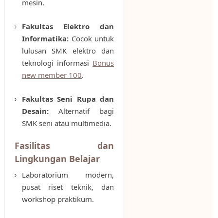
mesin.
Fakultas Elektro dan
Informatika:
Cocok untuk
lulusan SMK elektro dan
teknologi informasi
Bonus
new member 100
.
Fakultas Seni Rupa dan
Desain:
Alternatif bagi
SMK seni atau multimedia.
Fasilitas dan
Lingkungan Belajar
Laboratorium modern,
pusat riset teknik, dan
workshop praktikum.