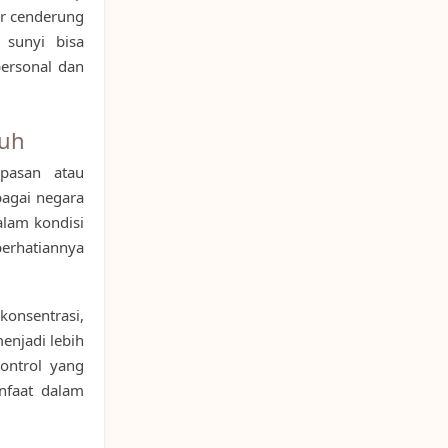
ar cenderung
 sunyi bisa
ersonal dan
nuh
apasan atau
bagai negara
alam kondisi
erhatiannya
konsentrasi,
enjadi lebih
ontrol yang
anfaat dalam