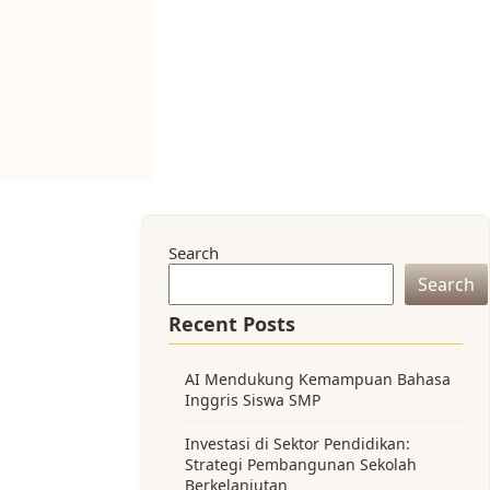
Search
Search
Recent Posts
AI Mendukung Kemampuan Bahasa
Inggris Siswa SMP
Investasi di Sektor Pendidikan:
Strategi Pembangunan Sekolah
Berkelanjutan