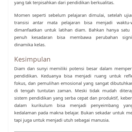
yang tak terpisahkan dari pendidikan berkualitas.
Momen seperti sebelum pelajaran dimulai, setelah ujia
transisi antar mata pelajaran bisa menjadi waktu
dimanfaatkan untuk latihan diam. Bahkan hanya satu
penuh kesadaran bisa membawa perubahan signi
dinamika kelas.
Kesimpulan
Diam dan sunyi memiliki potensi besar dalam memper
pendidikan. Keduanya bisa menjadi ruang untuk reflek
fokus, dan pemulihan emosional yang sangat dibutuhka
di tengah tuntutan zaman. Meski tidak mudah diter
sistem pendidikan yang serba cepat dan produktif, kebe
dalam kurikulum bisa menjadi penyeimbang ya
kedalaman pada makna belajar. Bukan sekadar untuk men
tapi juga untuk menjadi utuh sebagai manusia.