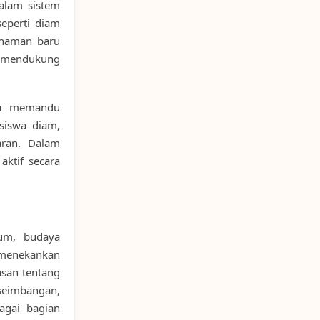
alam sistem
seperti diam
ahaman baru
 mendukung
mpu memandu
siswa diam,
aran. Dalam
aktif secara
lum, budaya
 menekankan
asan tentang
seimbangan,
agai bagian