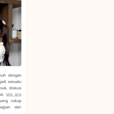
enuh dengan
jadi sesuatu
suk, diskusi
ai.
slot qris
 yang cukup
agian dari