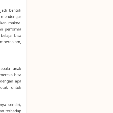
jadi bentuk
a mendengar
ikan makna.
an performa
belajar bisa
perdalam,
kepala anak
 mereka bisa
 dengan apa
 otak untuk
nya sendiri,
an terhadap