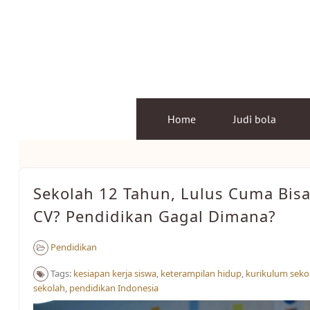
Skip
to
content
Home
Judi bola
Sekolah 12 Tahun, Lulus Cuma Bisa
CV? Pendidikan Gagal Dimana?
Pendidikan
Tags:
kesiapan kerja siswa
,
keterampilan hidup
,
kurikulum seko
sekolah
,
pendidikan Indonesia