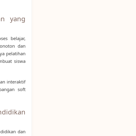
an yang
es belajar,
monoton dan
ya pelatihan
mbuat siswa
n interaktif
angan soft
ndidikan
ndidikan dan