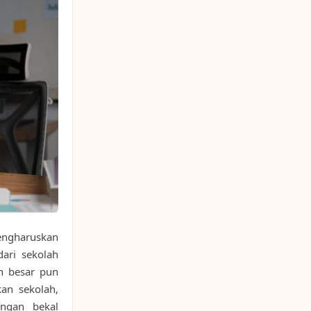
engharuskan
ari sekolah
 besar pun
an sekolah,
engan bekal