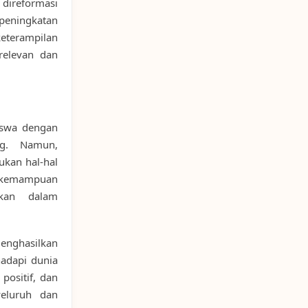
direformasi
peningkatan
eterampilan
relevan dan
iswa dengan
ng. Namun,
kan hal-hal
i kemampuan
ikan dalam
enghasilkan
hadapi dunia
positif, dan
yeluruh dan