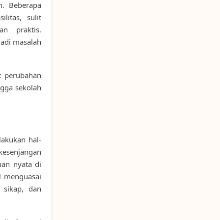
n. Beberapa
litas, sulit
n praktis.
jadi masalah
t perubahan
ngga sekolah
akukan hal-
 kesenjangan
han nyata di
al menguasai
 sikap, dan