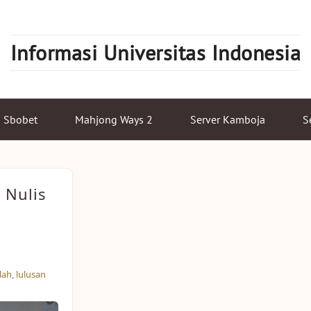
Informasi Universitas Indonesia
Sbobet
Mahjong Ways 2
Server Kamboja
S
 Nulis
lah
,
lulusan