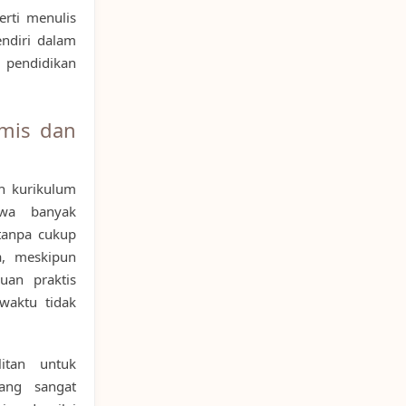
erti menulis
endiri dalam
 pendidikan
emis dan
ah kurikulum
swa banyak
tanpa cukup
a, meskipun
uan praktis
waktu tidak
itan untuk
yang sangat