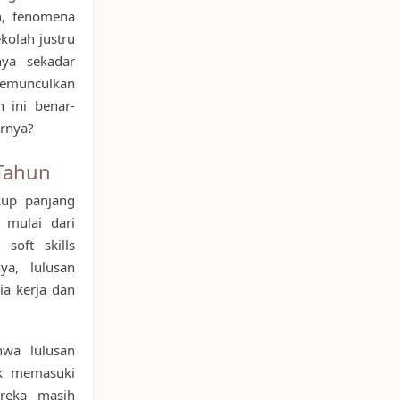
n, fenomena
kolah justru
nya sekadar
 memunculkan
 ini benar-
arnya?
 Tahun
kup panjang
 mulai dari
soft skills
ya, lulusan
a kerja dan
wa lulusan
uk memasuki
ereka masih