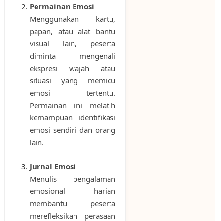
Permainan Emosi
Menggunakan kartu,
papan, atau alat bantu
visual lain, peserta
diminta mengenali
ekspresi wajah atau
situasi yang memicu
emosi tertentu.
Permainan ini melatih
kemampuan identifikasi
emosi sendiri dan orang
lain.
Jurnal Emosi
Menulis pengalaman
emosional harian
membantu peserta
merefleksikan perasaan