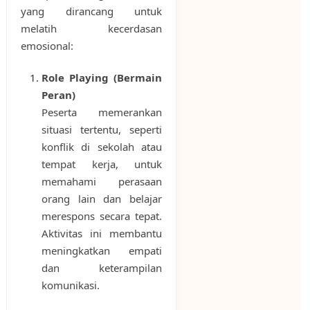
yang dirancang untuk
melatih kecerdasan
emosional:
Role Playing (Bermain
Peran)
Peserta memerankan
situasi tertentu, seperti
konflik di sekolah atau
tempat kerja, untuk
memahami perasaan
orang lain dan belajar
merespons secara tepat.
Aktivitas ini membantu
meningkatkan empati
dan keterampilan
komunikasi.