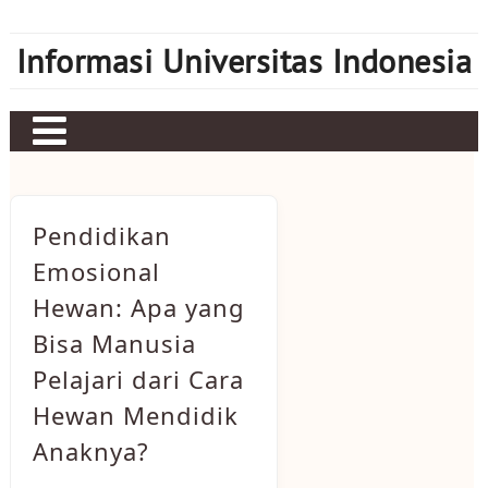
Skip
to
Informasi Universitas Indonesia
content
Home
Judi bola
Pendidikan
Sbobet
Emosional
Hewan: Apa yang
Mahjong Ways 2
Bisa Manusia
Server Kamboja
Pelajari dari Cara
Server Thailand
Hewan Mendidik
bonus new member
Anaknya?