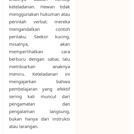
keteladanan. Hewan tidak
menggunakan hukuman atau
perintah verbal; mereka
mengandalkan contoh
perilaku. Seekor kucing,
misalnya, akan
memperlihatkan cara
berburu dengan sabar, lalu
membiarkan anaknya
meniru. Keteladanan ini
mengajarkan bahwa
pembelajaran yang efektif
sering kali muncul dari
pengamatan dan
pengalaman langsung,
bukan hanya dari instruksi
atau larangan.