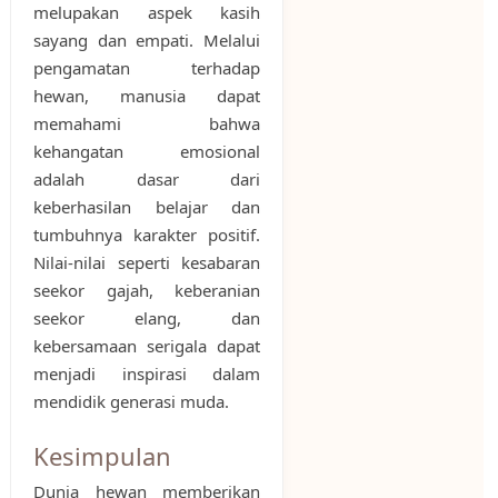
melupakan aspek kasih
sayang dan empati. Melalui
pengamatan terhadap
hewan, manusia dapat
memahami bahwa
kehangatan emosional
adalah dasar dari
keberhasilan belajar dan
tumbuhnya karakter positif.
Nilai-nilai seperti kesabaran
seekor gajah, keberanian
seekor elang, dan
kebersamaan serigala dapat
menjadi inspirasi dalam
mendidik generasi muda.
Kesimpulan
Dunia hewan memberikan