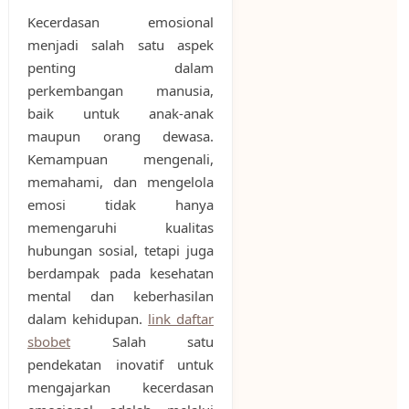
Kecerdasan emosional
menjadi salah satu aspek
penting dalam
perkembangan manusia,
baik untuk anak-anak
maupun orang dewasa.
Kemampuan mengenali,
memahami, dan mengelola
emosi tidak hanya
memengaruhi kualitas
hubungan sosial, tetapi juga
berdampak pada kesehatan
mental dan keberhasilan
dalam kehidupan.
link daftar
sbobet
Salah satu
pendekatan inovatif untuk
mengajarkan kecerdasan