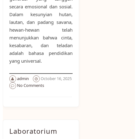
secara emosional dan sosial.
Dalam kesunyian hutan,
lautan, dan padang savana,
hewan-hewan telah
menunjukkan bahwa cinta,
kesabaran, dan teladan
adalah bahasa pendidikan
yang universal.
admin
October 16, 2025
No Comments
Laboratorium