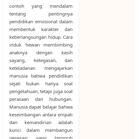
contoh yang mendalam
tentang pentingnya
pendidikan emosional dalam
membentuk karakter dan
keberlangsungan hidup. Cara
induk hewan membimbing
anaknya dengan kasih
sayang, ketegasan, dan
keteladanan mengajarkan
manusia bahwa pendidikan
sejati bukan hanya soal
pengetahuan, tetapi juga soal
perasaan dan hubungan.
Manusia dapat belajar bahwa
keseimbangan antara empati
dan kemandirian adalah
kunci dalam membangun
generasi yang tangguh