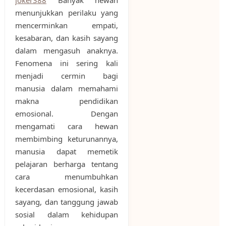
joker388
Banyak hewan
menunjukkan perilaku yang
mencerminkan empati,
kesabaran, dan kasih sayang
dalam mengasuh anaknya.
Fenomena ini sering kali
menjadi cermin bagi
manusia dalam memahami
makna pendidikan
emosional. Dengan
mengamati cara hewan
membimbing keturunannya,
manusia dapat memetik
pelajaran berharga tentang
cara menumbuhkan
kecerdasan emosional, kasih
sayang, dan tanggung jawab
sosial dalam kehidupan