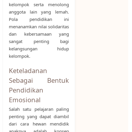
kelompok serta menolong
anggota lain yang lemah.
Pola pendidikan ini
menanamkan nilai solidaritas
dan kebersamaan yang
sangat penting bagi
kelangsungan hidup
kelompok.
Keteladanan
Sebagai Bentuk
Pendidikan
Emosional
Salah satu pelajaran paling
penting yang dapat diambil
dari cara hewan mendidik
anaknya adalah konsep