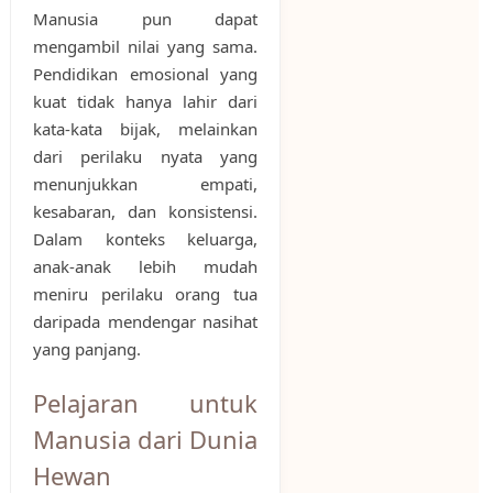
Manusia pun dapat
mengambil nilai yang sama.
Pendidikan emosional yang
kuat tidak hanya lahir dari
kata-kata bijak, melainkan
dari perilaku nyata yang
menunjukkan empati,
kesabaran, dan konsistensi.
Dalam konteks keluarga,
anak-anak lebih mudah
meniru perilaku orang tua
daripada mendengar nasihat
yang panjang.
Pelajaran untuk
Manusia dari Dunia
Hewan