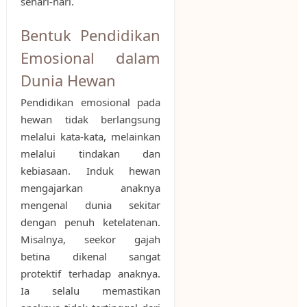
sehari-hari.
Bentuk Pendidikan
Emosional dalam
Dunia Hewan
Pendidikan emosional pada
hewan tidak berlangsung
melalui kata-kata, melainkan
melalui tindakan dan
kebiasaan. Induk hewan
mengajarkan anaknya
mengenal dunia sekitar
dengan penuh ketelatenan.
Misalnya, seekor gajah
betina dikenal sangat
protektif terhadap anaknya.
Ia selalu memastikan