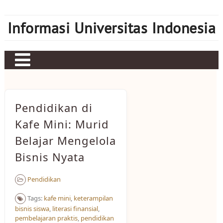
Skip
to
Informasi Universitas Indonesia
content
Home
Judi bola
Pendidikan di
Sbobet
Kafe Mini: Murid
Belajar Mengelola
Mahjong Ways 2
Bisnis Nyata
Server Kamboja
Server Thailand
Pendidikan
bonus new member
Tags:
kafe mini
,
keterampilan
bisnis siswa
,
literasi finansial
,
pembelajaran praktis
,
pendidikan