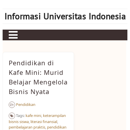
Skip
to
Informasi Universitas Indonesia
content
Home
Judi bola
Pendidikan di
Sbobet
Kafe Mini: Murid
Belajar Mengelola
Mahjong Ways 2
Bisnis Nyata
Server Kamboja
Server Thailand
Pendidikan
bonus new member
Tags:
kafe mini
,
keterampilan
bisnis siswa
,
literasi finansial
,
pembelajaran praktis
,
pendidikan