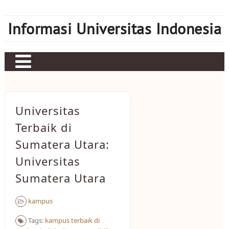
Skip
to
Informasi Universitas Indonesia
content
Home
Judi bola
Universitas
Sbobet
Terbaik di
Sumatera Utara:
Mahjong Ways 2
Universitas
Server Kamboja
Sumatera Utara
Server Thailand
kampus
bonus new member
Tags:
kampus terbaik di