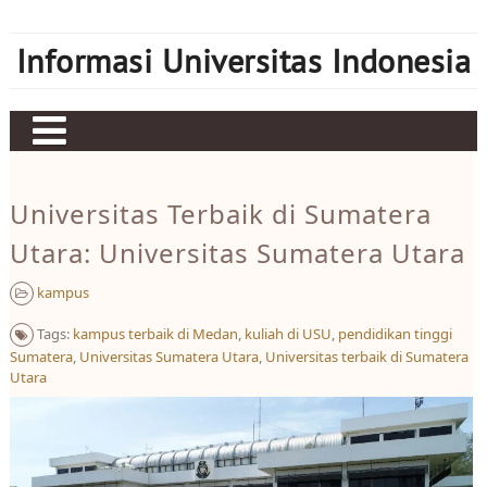
Skip
to
Informasi Universitas Indonesia
content
Home
Universitas Terbaik di Sumatera
Judi bola
Utara: Universitas Sumatera Utara
Sbobet
kampus
Mahjong Ways 2
Tags:
kampus terbaik di Medan
,
kuliah di USU
,
pendidikan tinggi
Server Kamboja
Sumatera
,
Universitas Sumatera Utara
,
Universitas terbaik di Sumatera
Utara
Server Thailand
bonus new member