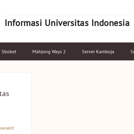
Informasi Universitas Indonesia
Sbobet
Mahjong Ways 2
Server Kamboja
S
tas
teraktif
,