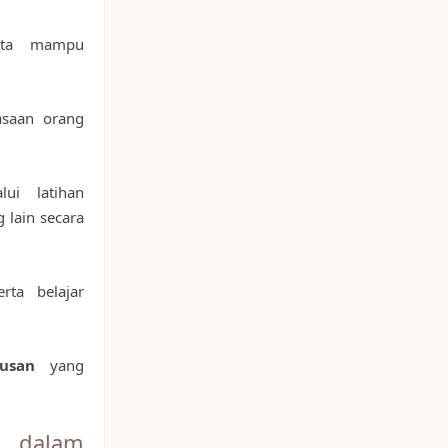
rta mampu
saan orang
ui latihan
lain secara
ta belajar
usan
yang
 dalam