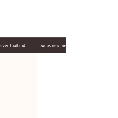
erver Thailand
bonus new member