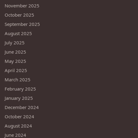
November 2025
October 2025
September 2025
August 2025
July 2025
June 2025
May 2025
April 2025
March 2025
February 2025
January 2025
December 2024
October 2024
August 2024
June 2024