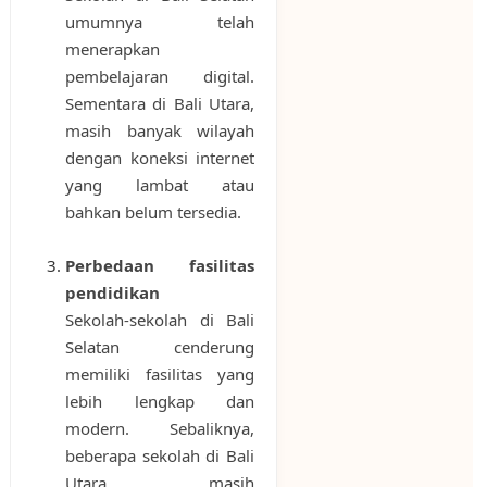
umumnya telah
menerapkan
pembelajaran digital.
Sementara di Bali Utara,
masih banyak wilayah
dengan koneksi internet
yang lambat atau
bahkan belum tersedia.
Perbedaan fasilitas
pendidikan
Sekolah-sekolah di Bali
Selatan cenderung
memiliki fasilitas yang
lebih lengkap dan
modern. Sebaliknya,
beberapa sekolah di Bali
Utara masih