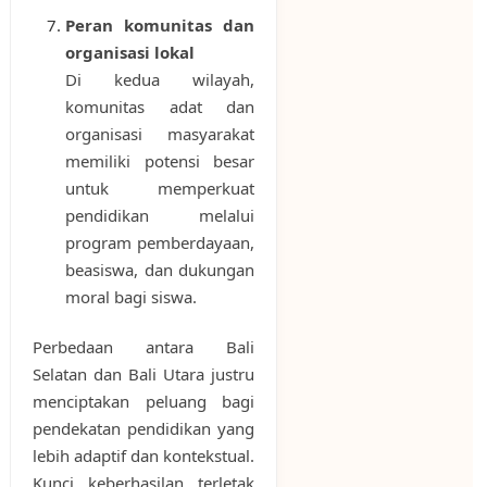
Peran komunitas dan
organisasi lokal
Di kedua wilayah,
komunitas adat dan
organisasi masyarakat
memiliki potensi besar
untuk memperkuat
pendidikan melalui
program pemberdayaan,
beasiswa, dan dukungan
moral bagi siswa.
Perbedaan antara Bali
Selatan dan Bali Utara justru
menciptakan peluang bagi
pendekatan pendidikan yang
lebih adaptif dan kontekstual.
Kunci keberhasilan terletak