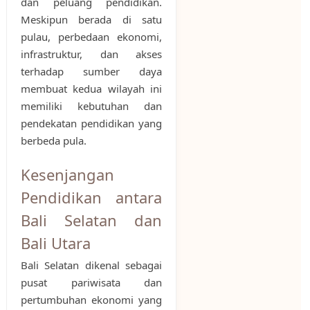
dan peluang pendidikan.
Meskipun berada di satu
pulau, perbedaan ekonomi,
infrastruktur, dan akses
terhadap sumber daya
membuat kedua wilayah ini
memiliki kebutuhan dan
pendekatan pendidikan yang
berbeda pula.
Kesenjangan
Pendidikan antara
Bali Selatan dan
Bali Utara
Bali Selatan dikenal sebagai
pusat pariwisata dan
pertumbuhan ekonomi yang