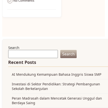
No Comments
Search
Search
Recent Posts
AI Mendukung Kemampuan Bahasa Inggris Siswa SMP
Investasi di Sektor Pendidikan: Strategi Pembangunan
Sekolah Berkelanjutan
Peran Madrasah dalam Mencetak Generasi Unggul dan
Berdaya Saing