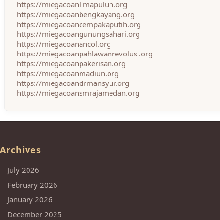
https://miegacoanlimapuluh.org
https://miegacoanbengkayang.org
https://miegacoancempakaputih.org
https://miegacoangunungsahari.org
https://miegacoanancol.org
https://miegacoanpahlawanrevolusi.org
https://miegacoanpakerisan.org
https://miegacoanmadiun.org
https://miegacoandrmansyur.org
https://miegacoansmrajamedan.org
Archives
July 2026
February 2026
January 2026
December 2025