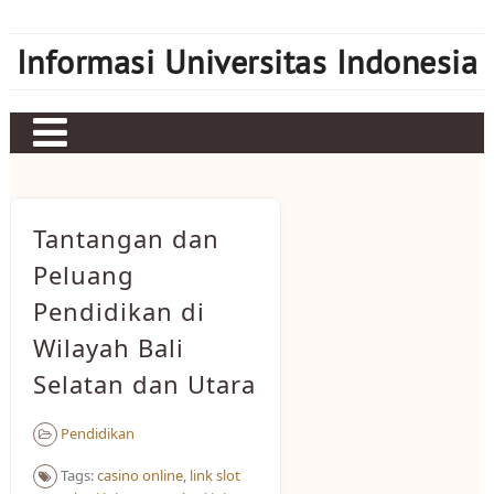
Skip
to
Informasi Universitas Indonesia
content
Home
Judi bola
Tantangan dan
Sbobet
Peluang
Pendidikan di
Mahjong Ways 2
Wilayah Bali
Server Kamboja
Selatan dan Utara
Server Thailand
Pendidikan
bonus new member
Tags:
casino online
,
link slot