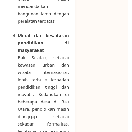
mengandalkan
bangunan lama dengan
peralatan terbatas.
Minat dan kesadaran
pendidikan di
masyarakat
Bali Selatan, sebagai
kawasan urban dan
wisata internasional,
lebih terbuka terhadap
pendidikan tinggi dan
inovatif. Sedangkan di
beberapa desa di Bali
Utara, pendidikan masih
dianggap sebagai
sekadar formalitas,
terutama jika ekonomi