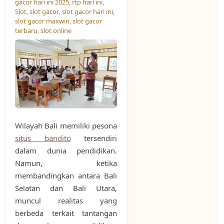
gacor hari ini 2025
,
rtp hari ini
,
Slot
,
slot gacor
,
slot gacor hari ini
,
slot gacor maxwin
,
slot gacor
terbaru
,
slot online
Wilayah Bali memiliki pesona
situs bandito
tersendiri
dalam dunia pendidikan.
Namun, ketika
membandingkan antara Bali
Selatan dan Bali Utara,
muncul realitas yang
berbeda terkait tantangan