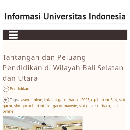
Skip
to
Informasi Universitas Indonesia
content
Home
Tantangan dan Peluang
Judi bola
Pendidikan di Wilayah Bali Selatan
Sbobet
dan Utara
Mahjong Ways 2
Pendidikan
Server Kamboja
Tags:
casino online
,
link slot gacor hari ini 2025
,
rtp hari ini
,
Slot
,
slot
Server Thailand
gacor
,
slot gacor hari ini
,
slot gacor maxwin
,
slot gacor terbaru
,
slot
online
bonus new member