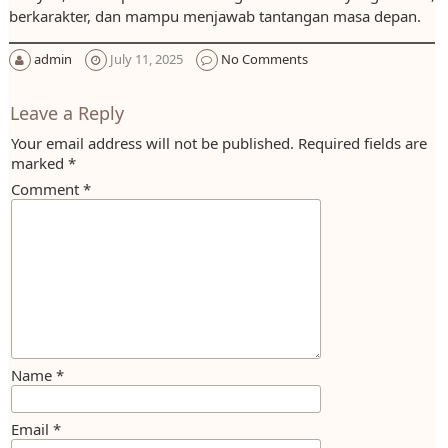
berkarakter, dan mampu menjawab tantangan masa depan.
admin
July 11, 2025
No Comments
Leave a Reply
Your email address will not be published.
Required fields are
marked
*
Comment
*
Name
*
Email
*