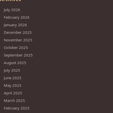
July 2026
February 2026
January 2026
December 2025
November 2025
October 2025
September 2025
August 2025
July 2025
June 2025
May 2025
April 2025
March 2025
February 2025