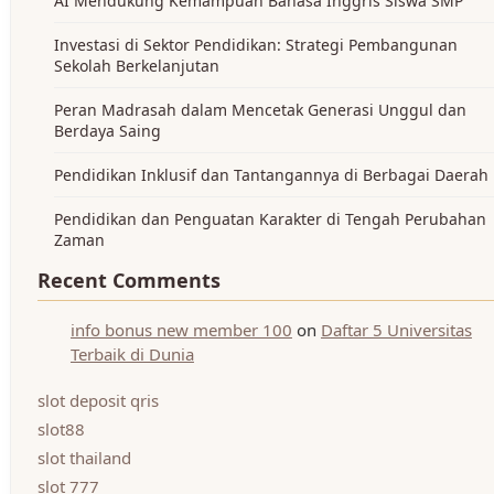
AI Mendukung Kemampuan Bahasa Inggris Siswa SMP
Investasi di Sektor Pendidikan: Strategi Pembangunan
Sekolah Berkelanjutan
Peran Madrasah dalam Mencetak Generasi Unggul dan
Berdaya Saing
Pendidikan Inklusif dan Tantangannya di Berbagai Daerah
Pendidikan dan Penguatan Karakter di Tengah Perubahan
Zaman
Recent Comments
info bonus new member 100
on
Daftar 5 Universitas
Terbaik di Dunia
slot deposit qris
slot88
slot thailand
slot 777