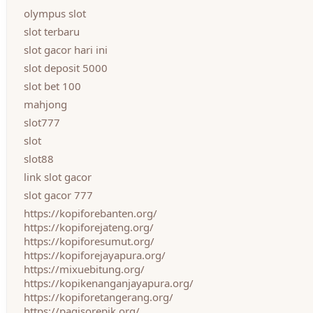
olympus slot
slot terbaru
slot gacor hari ini
slot deposit 5000
slot bet 100
mahjong
slot777
slot
slot88
link slot gacor
slot gacor 777
https://kopiforebanten.org/
https://kopiforejateng.org/
https://kopiforesumut.org/
https://kopiforejayapura.org/
https://mixuebitung.org/
https://kopikenanganjayapura.org/
https://kopiforetangerang.org/
https://pagisorepik.org/