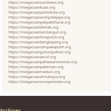
https://miegacoansumbawa.org
https://miegacoankutai.org
https://miegacoanjailolokota.org
https://miegacoanacehpidiejaya.org
https://miegacoanpakpakbharat.org
https://miegacoandemak.org
https://miegacoansarolangun.org
https://miegacoanlimapuluh.org
https://miegacoanbengkayang.org
https://miegacoancempakaputih.org
https://miegacoangunungsahari.org
https://miegacoanancol.org
https://miegacoanpahlawanrevolusi.org
https://miegacoanpakerisan.org
https://miegacoanmadiun.org
https://miegacoandrmansyur.org
https://miegacoansmrajamedan.org
Archives