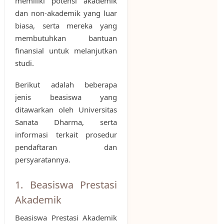
memiliki potensi akademik
dan non-akademik yang luar
biasa, serta mereka yang
membutuhkan bantuan
finansial untuk melanjutkan
studi.
Berikut adalah beberapa
jenis beasiswa yang
ditawarkan oleh Universitas
Sanata Dharma, serta
informasi terkait prosedur
pendaftaran dan
persyaratannya.
1. Beasiswa Prestasi
Akademik
Beasiswa Prestasi Akademik