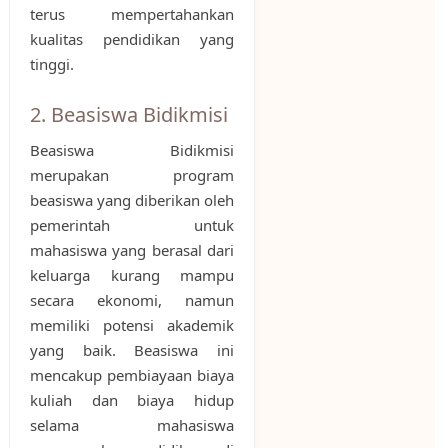
terus mempertahankan
kualitas pendidikan yang
tinggi.
2. Beasiswa Bidikmisi
Beasiswa Bidikmisi
merupakan program
beasiswa yang diberikan oleh
pemerintah untuk
mahasiswa yang berasal dari
keluarga kurang mampu
secara ekonomi, namun
memiliki potensi akademik
yang baik. Beasiswa ini
mencakup pembiayaan biaya
kuliah dan biaya hidup
selama mahasiswa