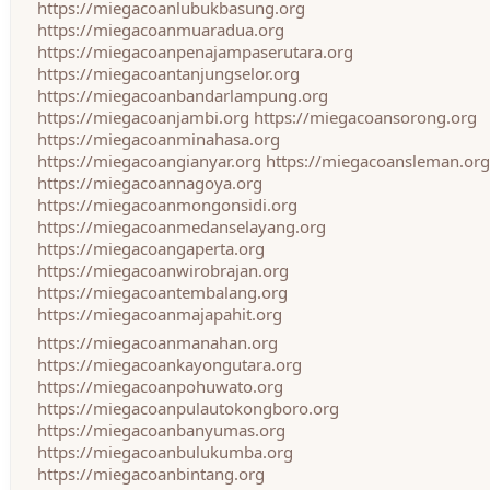
https://miegacoanlubukbasung.org
https://miegacoanmuaradua.org
https://miegacoanpenajampaserutara.org
https://miegacoantanjungselor.org
https://miegacoanbandarlampung.org
https://miegacoanjambi.org
https://miegacoansorong.org
https://miegacoanminahasa.org
https://miegacoangianyar.org
https://miegacoansleman.org
https://miegacoannagoya.org
https://miegacoanmongonsidi.org
https://miegacoanmedanselayang.org
https://miegacoangaperta.org
https://miegacoanwirobrajan.org
https://miegacoantembalang.org
https://miegacoanmajapahit.org
https://miegacoanmanahan.org
https://miegacoankayongutara.org
https://miegacoanpohuwato.org
https://miegacoanpulautokongboro.org
https://miegacoanbanyumas.org
https://miegacoanbulukumba.org
https://miegacoanbintang.org