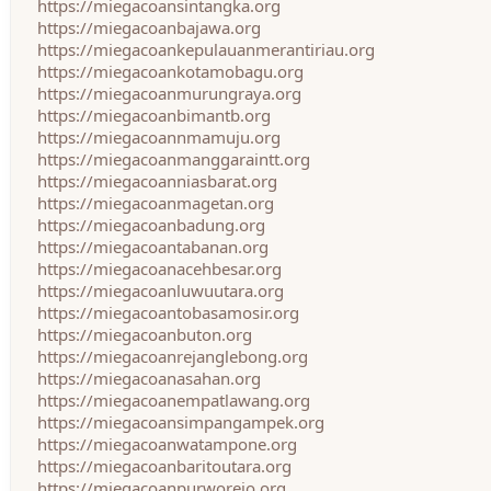
https://miegacoansintangka.org
https://miegacoanbajawa.org
https://miegacoankepulauanmerantiriau.org
https://miegacoankotamobagu.org
https://miegacoanmurungraya.org
https://miegacoanbimantb.org
https://miegacoannmamuju.org
https://miegacoanmanggaraintt.org
https://miegacoanniasbarat.org
https://miegacoanmagetan.org
https://miegacoanbadung.org
https://miegacoantabanan.org
https://miegacoanacehbesar.org
https://miegacoanluwuutara.org
https://miegacoantobasamosir.org
https://miegacoanbuton.org
https://miegacoanrejanglebong.org
https://miegacoanasahan.org
https://miegacoanempatlawang.org
https://miegacoansimpangampek.org
https://miegacoanwatampone.org
https://miegacoanbaritoutara.org
https://miegacoanpurworejo.org