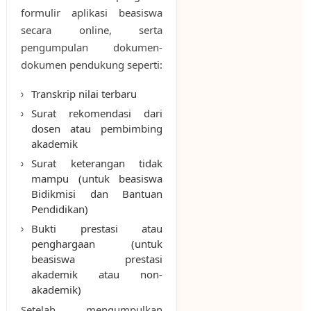
formulir aplikasi beasiswa
secara online, serta
pengumpulan dokumen-
dokumen pendukung seperti:
Transkrip nilai terbaru
Surat rekomendasi dari
dosen atau pembimbing
akademik
Surat keterangan tidak
mampu (untuk beasiswa
Bidikmisi dan Bantuan
Pendidikan)
Bukti prestasi atau
penghargaan (untuk
beasiswa prestasi
akademik atau non-
akademik)
Setelah mengumpulkan