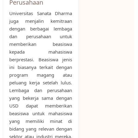
Perusahaan
Universitas Sanata Dharma
juga menjalin kemitraan
dengan berbagai lembaga
dan perusahaan untuk
memberikan beasiswa
kepada mahasiswa
berprestasi. Beasiswa jenis
ini biasanya terkait dengan
program magang atau
peluang kerja setelah lulus.
Lembaga dan perusahaan
yang bekerja sama dengan
USD dapat memberikan
beasiswa untuk mahasiswa
yang memiliki minat di
bidang yang relevan dengan
sektor atau industri mereka.