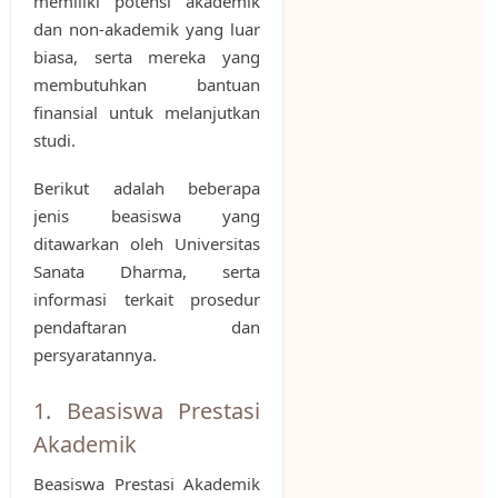
memiliki potensi akademik
dan non-akademik yang luar
biasa, serta mereka yang
membutuhkan bantuan
finansial untuk melanjutkan
studi.
Berikut adalah beberapa
jenis beasiswa yang
ditawarkan oleh Universitas
Sanata Dharma, serta
informasi terkait prosedur
pendaftaran dan
persyaratannya.
1. Beasiswa Prestasi
Akademik
Beasiswa Prestasi Akademik