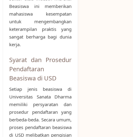
Beasiswa ini memberikan
mahasiswa kesempatan
untuk mengembangkan
keterampilan praktis yang
sangat berharga bagi dunia
kerja.
Syarat dan Prosedur
Pendaftaran
Beasiswa di USD
Setiap jenis beasiswa di
Universitas Sanata Dharma
memiliki persyaratan dan
prosedur pendaftaran yang
berbeda-beda. Secara umum,
proses pendaftaran beasiswa
di USD melibatkan pengisian