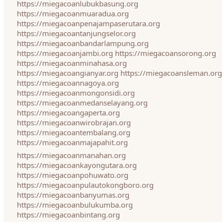
https://miegacoanlubukbasung.org
https://miegacoanmuaradua.org
https://miegacoanpenajampaserutara.org
https://miegacoantanjungselor.org
https://miegacoanbandarlampung.org
https://miegacoanjambi.org
https://miegacoansorong.org
https://miegacoanminahasa.org
https://miegacoangianyar.org
https://miegacoansleman.org
https://miegacoannagoya.org
https://miegacoanmongonsidi.org
https://miegacoanmedanselayang.org
https://miegacoangaperta.org
https://miegacoanwirobrajan.org
https://miegacoantembalang.org
https://miegacoanmajapahit.org
https://miegacoanmanahan.org
https://miegacoankayongutara.org
https://miegacoanpohuwato.org
https://miegacoanpulautokongboro.org
https://miegacoanbanyumas.org
https://miegacoanbulukumba.org
https://miegacoanbintang.org