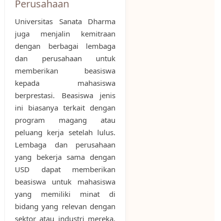
Perusahaan
Universitas Sanata Dharma
juga menjalin kemitraan
dengan berbagai lembaga
dan perusahaan untuk
memberikan beasiswa
kepada mahasiswa
berprestasi. Beasiswa jenis
ini biasanya terkait dengan
program magang atau
peluang kerja setelah lulus.
Lembaga dan perusahaan
yang bekerja sama dengan
USD dapat memberikan
beasiswa untuk mahasiswa
yang memiliki minat di
bidang yang relevan dengan
sektor atau industri mereka.