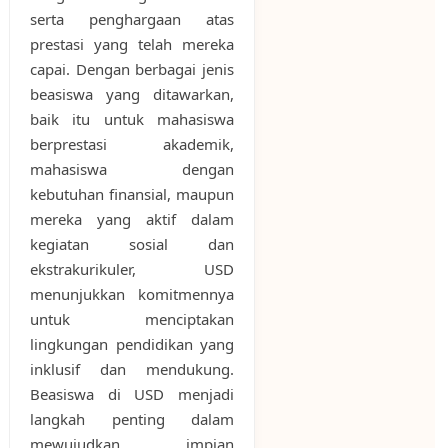
serta penghargaan atas
prestasi yang telah mereka
capai. Dengan berbagai jenis
beasiswa yang ditawarkan,
baik itu untuk mahasiswa
berprestasi akademik,
mahasiswa dengan
kebutuhan finansial, maupun
mereka yang aktif dalam
kegiatan sosial dan
ekstrakurikuler, USD
menunjukkan komitmennya
untuk menciptakan
lingkungan pendidikan yang
inklusif dan mendukung.
Beasiswa di USD menjadi
langkah penting dalam
mewujudkan impian