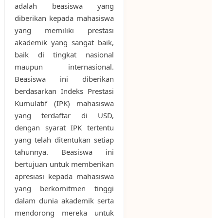
adalah beasiswa yang
diberikan kepada mahasiswa
yang memiliki prestasi
akademik yang sangat baik,
baik di tingkat nasional
maupun internasional.
Beasiswa ini diberikan
berdasarkan Indeks Prestasi
Kumulatif (IPK) mahasiswa
yang terdaftar di USD,
dengan syarat IPK tertentu
yang telah ditentukan setiap
tahunnya. Beasiswa ini
bertujuan untuk memberikan
apresiasi kepada mahasiswa
yang berkomitmen tinggi
dalam dunia akademik serta
mendorong mereka untuk