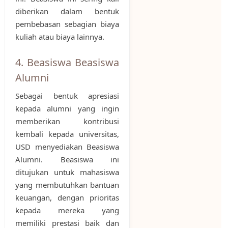
diberikan dalam bentuk
pembebasan sebagian biaya
kuliah atau biaya lainnya.
4. Beasiswa Beasiswa
Alumni
Sebagai bentuk apresiasi
kepada alumni yang ingin
memberikan kontribusi
kembali kepada universitas,
USD menyediakan Beasiswa
Alumni. Beasiswa ini
ditujukan untuk mahasiswa
yang membutuhkan bantuan
keuangan, dengan prioritas
kepada mereka yang
memiliki prestasi baik dan