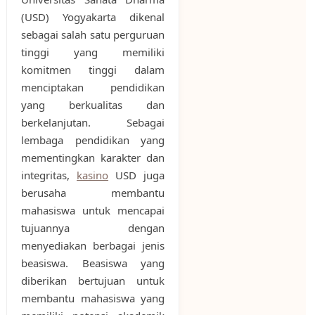
(USD) Yogyakarta dikenal
sebagai salah satu perguruan
tinggi yang memiliki
komitmen tinggi dalam
menciptakan pendidikan
yang berkualitas dan
berkelanjutan. Sebagai
lembaga pendidikan yang
mementingkan karakter dan
integritas,
kasino
USD juga
berusaha membantu
mahasiswa untuk mencapai
tujuannya dengan
menyediakan berbagai jenis
beasiswa. Beasiswa yang
diberikan bertujuan untuk
membantu mahasiswa yang