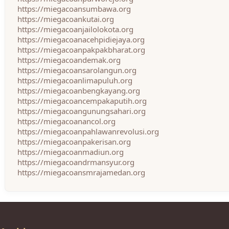
https://miegacoansumbawa.org
https://miegacoankutai.org
https://miegacoanjailolokota.org
https://miegacoanacehpidiejaya.org
https://miegacoanpakpakbharat.org
https://miegacoandemak.org
https://miegacoansarolangun.org
https://miegacoanlimapuluh.org
https://miegacoanbengkayang.org
https://miegacoancempakaputih.org
https://miegacoangunungsahari.org
https://miegacoanancol.org
https://miegacoanpahlawanrevolusi.org
https://miegacoanpakerisan.org
https://miegacoanmadiun.org
https://miegacoandrmansyur.org
https://miegacoansmrajamedan.org