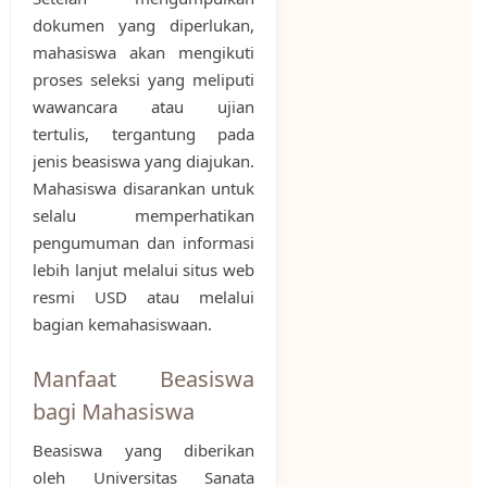
dokumen yang diperlukan,
mahasiswa akan mengikuti
proses seleksi yang meliputi
wawancara atau ujian
tertulis, tergantung pada
jenis beasiswa yang diajukan.
Mahasiswa disarankan untuk
selalu memperhatikan
pengumuman dan informasi
lebih lanjut melalui situs web
resmi USD atau melalui
bagian kemahasiswaan.
Manfaat Beasiswa
bagi Mahasiswa
Beasiswa yang diberikan
oleh Universitas Sanata