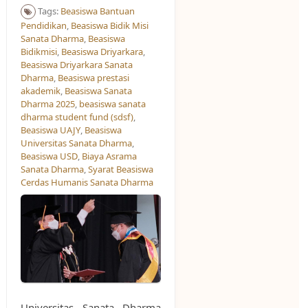
Tags:
Beasiswa Bantuan
Pendidikan
,
Beasiswa Bidik Misi
Sanata Dharma
,
Beasiswa
Bidikmisi
,
Beasiswa Driyarkara
,
Beasiswa Driyarkara Sanata
Dharma
,
Beasiswa prestasi
akademik
,
Beasiswa Sanata
Dharma 2025
,
beasiswa sanata
dharma student fund (sdsf)
,
Beasiswa UAJY
,
Beasiswa
Universitas Sanata Dharma
,
Beasiswa USD
,
Biaya Asrama
Sanata Dharma
,
Syarat Beasiswa
Cerdas Humanis Sanata Dharma
Universitas Sanata Dharma