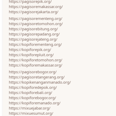
https://pagisorepik.org/
https://pagisoremakassar.org/
https://pagisorejakarta.org/
https://pagisorementeng.org/
https://pagisoretomohon.org/
https://pagisorebitung.org/
https://pagisorepadang.org/
https://pagisorejateng.org/
https://kopiforementeng.org/
https://kopiforepik.org/
https://kopiforepluit.org/
https://kopiforetomohon.org/
https://kopiforemakassar.org/
https://pagisorebogor.org/
https://pagisoretangerang.org/
https://kopikenanganmanado.org/
https://kopiforedepok.org/
https://kopiforebali.org/
https://kopiforebogor.org/
https://kopiforemanado.org/
https://mixuejabar.org/
https://mixuesumut.org/