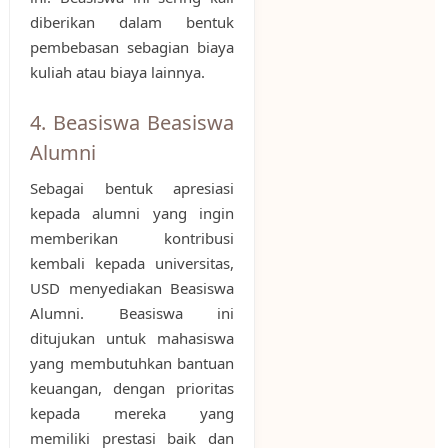
diberikan dalam bentuk
pembebasan sebagian biaya
kuliah atau biaya lainnya.
4. Beasiswa Beasiswa
Alumni
Sebagai bentuk apresiasi
kepada alumni yang ingin
memberikan kontribusi
kembali kepada universitas,
USD menyediakan Beasiswa
Alumni. Beasiswa ini
ditujukan untuk mahasiswa
yang membutuhkan bantuan
keuangan, dengan prioritas
kepada mereka yang
memiliki prestasi baik dan