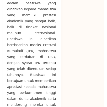
adalah beasiswa yang
diberikan kepada mahasiswa
yang memiliki prestasi
akademik yang sangat baik,
baik di tingkat nasional
maupun internasional.
Beasiswa ini diberikan
berdasarkan Indeks Prestasi
Kumulatif (IPK) mahasiswa
yang terdaftar di USD,
dengan syarat IPK tertentu
yang telah ditentukan setiap
tahunnya. Beasiswa ini
bertujuan untuk memberikan
apresiasi kepada mahasiswa
yang berkomitmen tinggi
dalam dunia akademik serta
mendorong mereka untuk