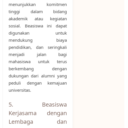
menunjukkan komitmen
tinggi dalam bidang
akademik atau kegiatan
sosial. Beasiswa ini dapat
digunakan untuk
mendukung biaya
pendidikan, dan seringkali
menjadi jalan bagi
mahasiswa untuk terus
berkembang dengan
dukungan dari alumni yang
peduli dengan kemajuan
universitas.
5. Beasiswa
Kerjasama dengan
Lembaga dan