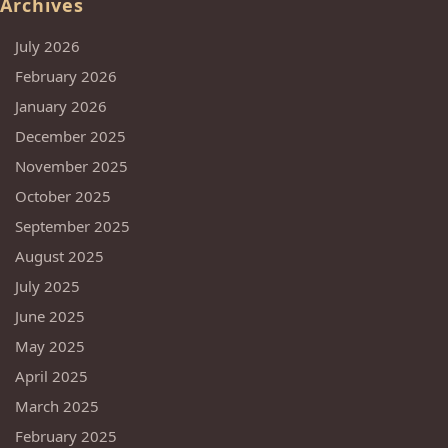
Archives
July 2026
February 2026
January 2026
December 2025
November 2025
October 2025
September 2025
August 2025
July 2025
June 2025
May 2025
April 2025
March 2025
February 2025