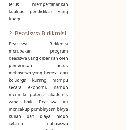
terus mempertahankan
kualitas pendidikan yang
tinggi.
2. Beasiswa Bidikmisi
Beasiswa Bidikmisi
merupakan program
beasiswa yang diberikan oleh
pemerintah untuk
mahasiswa yang berasal dari
keluarga kurang mampu
secara ekonomi, namun
memiliki potensi akademik
yang baik. Beasiswa ini
mencakup pembiayaan biaya
kuliah dan biaya hidup
selama mahasiswa