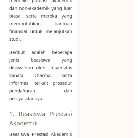
memiliki potensi akademik
dan non-akademik yang luar
biasa, serta mereka yang
membutuhkan bantuan
finansial untuk melanjutkan
studi.
Berikut adalah beberapa
jenis beasiswa yang
ditawarkan oleh Universitas
Sanata Dharma, serta
informasi terkait prosedur
pendaftaran dan
persyaratannya.
1. Beasiswa Prestasi
Akademik
Beasiswa Prestasi Akademik