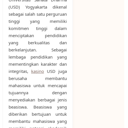
(USD) Yogyakarta dikenal
sebagai salah satu perguruan
tinggi yang memiliki
komitmen tinggi dalam
menciptakan pendidikan
yang berkualitas dan
berkelanjutan. Sebagai
lembaga pendidikan yang
mementingkan karakter dan
integritas,
kasino
USD juga
berusaha membantu
mahasiswa untuk mencapai
tujuannya dengan
menyediakan berbagai jenis
beasiswa. Beasiswa yang
diberikan bertujuan untuk
membantu mahasiswa yang