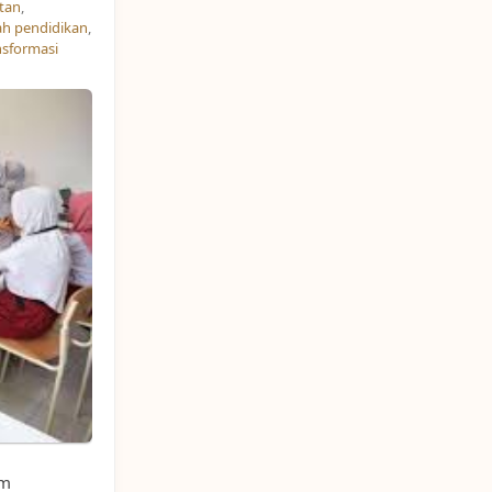
tan
,
ah pendidikan
,
nsformasi
am