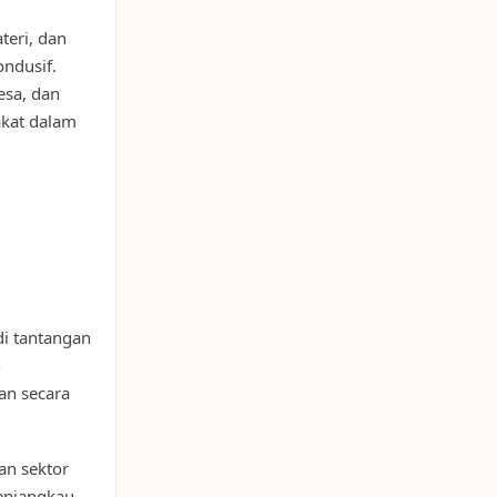
teri, dan
ndusif.
esa, dan
akat dalam
di tantangan
n
an secara
an sektor
enjangkau