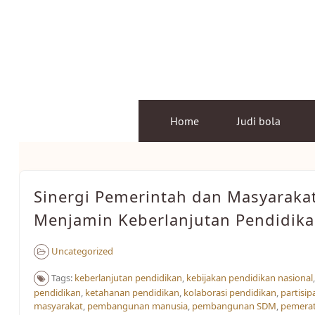
Skip
to
content
Home
Judi bola
Sinergi Pemerintah dan Masyaraka
Menjamin Keberlanjutan Pendidik
Uncategorized
Tags:
keberlanjutan pendidikan
,
kebijakan pendidikan nasional
pendidikan
,
ketahanan pendidikan
,
kolaborasi pendidikan
,
partisip
masyarakat
,
pembangunan manusia
,
pembangunan SDM
,
pemera