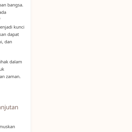
pan bangsa.
ada
f
enjadi kunci
kan dapat
i, dan
ihak dalam
uk
an zaman.
anjutan
umuskan