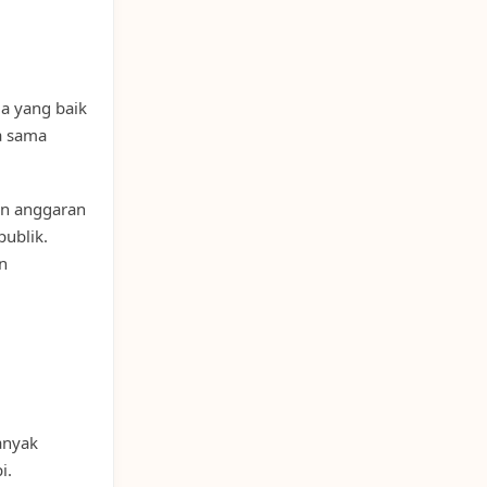
la yang baik
a sama
an anggaran
publik.
n
anyak
i.