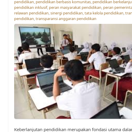
pendidikan
,
pendidikan berbasis komunitas
,
pendidikan berkelanju
pendidikan inklusif
,
peran masyarakat pendidikan
,
peran pemerint
relawan pendidikan
,
sinergi pendidikan
,
tata kelola pendidikan
,
tra
pendidikan
,
transparansi anggaran pendidikan
Keberlanjutan pendidikan merupakan fondasi utama dal