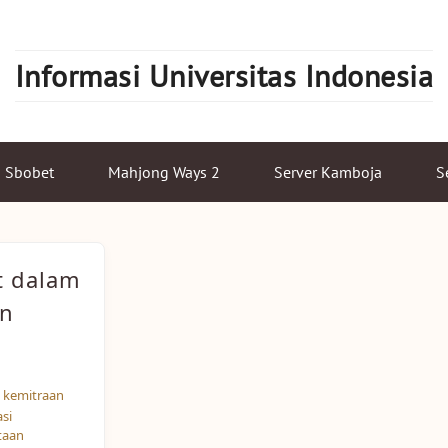
Informasi Universitas Indonesia
Sbobet
Mahjong Ways 2
Server Kamboja
S
t dalam
an
,
kemitraan
asi
taan