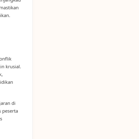
emastikan
ikan.
onflik
n krusial.
k,
idikan
aran di
 peserta
s