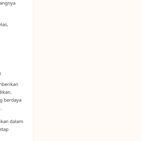
rangnya
las,
n
mberikan
dikan.
ng berdaya
.
ikan dalam
etap