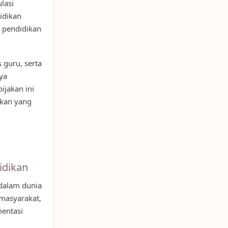
lasi
didikan
 pendidikan
 guru, serta
ya
ijakan ini
ikan yang
idikan
 dalam dunia
 masyarakat,
entasi