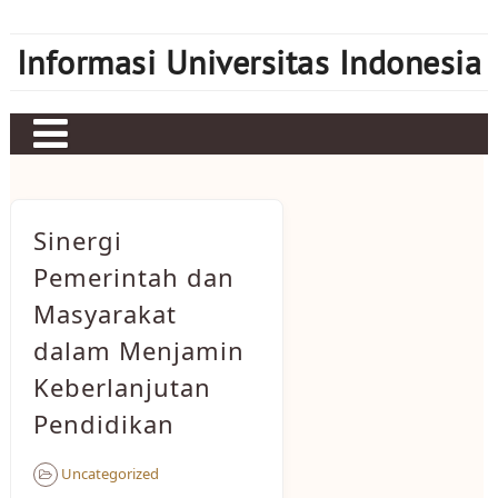
Skip
to
Informasi Universitas Indonesia
content
Home
Judi bola
Sinergi
Sbobet
Pemerintah dan
Masyarakat
Mahjong Ways 2
dalam Menjamin
Server Kamboja
Keberlanjutan
Server Thailand
Pendidikan
bonus new member
Uncategorized