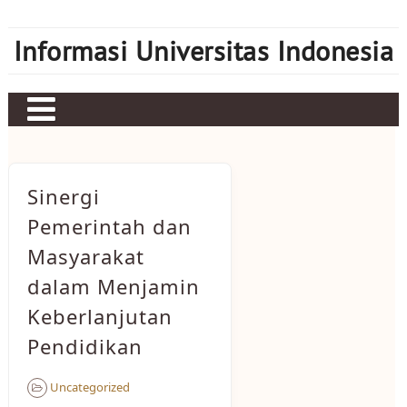
Skip
to
Informasi Universitas Indonesia
content
Home
Judi bola
Sinergi
Sbobet
Pemerintah dan
Masyarakat
Mahjong Ways 2
dalam Menjamin
Server Kamboja
Keberlanjutan
Server Thailand
Pendidikan
bonus new member
Uncategorized